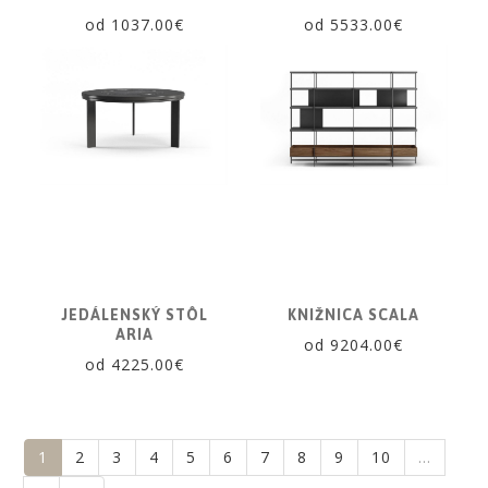
od 1037.00€
od 5533.00€
JEDÁLENSKÝ STÔL
KNIŽNICA SCALA
ARIA
od 9204.00€
od 4225.00€
1
2
3
4
5
6
7
8
9
10
…