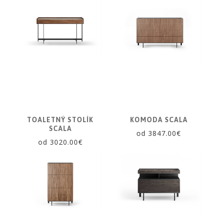
|
KNIŽNICE
POSTELE
|
MATRACE
SVIETIDLÁ
KOBERCE
ZRKADLÁ
DOPLNKY
TOALETNÝ STOLÍK
KOMODA SCALA
SCALA
EXTERIÉROVÝ
od 3847.00€
NÁBYTOK
od 3020.00€
VÔNE
A
SVIEČKY
CÔTE
NOIRE
Obklady