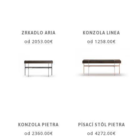
VONDOM
Linie
Design
ZRKADLO ARIA
KONZOLA LINEA
NOVINKY
od 2053.00€
od 1258.00€
PRODUKTY
V
ZĽAVE
E-
SHOP
SEDACÍ
NÁBYTOK
STOLY
SKRINKY
KONZOLA PIETRA
PÍSACÍ STÔL PIETRA
|
od 2360.00€
od 4272.00€
KOMODY