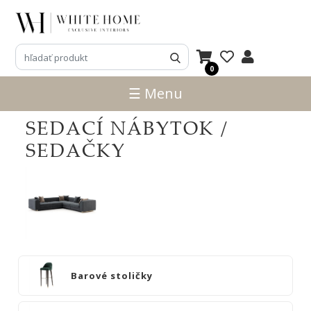
3D
NÁVRHY
0
ZNAČKY
☰ Menu
NOVINKY
SEDACÍ NÁBYTOK /
PRODUKTY
SEDAČKY
V
ZĽAVE
E-
SHOP
SEDACÍ
NÁBYTOK
Barové stoličky
Barové
stoličky