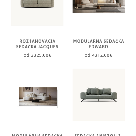
KOBERCE
ZRKADLÁ
DOPLNKY
EXTERIÉROVÝ
ROZŤAHOVACIA
MODULÁRNA SEDAČKA
NÁBYTOK
SEDAČKA JACQUES
EDWARD
od 3325.00€
od 4312.00€
VÔNE
A
SVIEČKY
CÔTE
NOIRE
Obklady
a
dlažby
ATLAS
CONCORDE
KATALÓGY