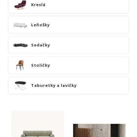
Kreslá
Kreslá
Leňošky
Sedačky
Leňošky
Stoličky
Taburetky
Sedačky
a
lavičky
Stoličky
STOLY
SKRINKY
|
Taburetky a lavičky
KOMODY
|
KNIŽNICE
POSTELE
|
MATRACE
SVIETIDLÁ