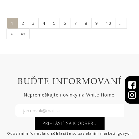
1
2
3
4
5
6
7
8
9
10
…
»
»»
BUĎTE INFORMOVANÍ
Nepremeškajte novinky na White Home.
PRIHLÁSIŤ SA K ODBERU
Odoslaním formuláru
súhlasíte
so zasielaním marketingových