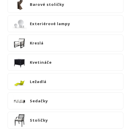
|
Barové stoličky
KOMODY
|
KNIŽNICE
Exteriérové lampy
POSTELE
|
Kreslá
MATRACE
SVIETIDLÁ
Kvetináče
KOBERCE
ZRKADLÁ
Ležadlá
DOPLNKY
EXTERIÉROVÝ
NÁBYTOK
Sedačky
Barové
pulty
Stoličky
Barové
stoličky