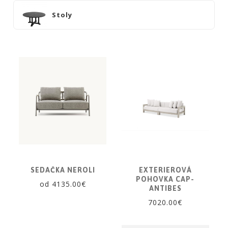
Stoly
Exteriérové
lampy
Kreslá
Kvetináče
Ležadlá
Sedačky
Stoličky
Stoly
VÔNE
A
SVIEČKY
SEDAČKA NEROLI
EXTERIEROVÁ
CÔTE
POHOVKA CAP-
od 4135.00€
ANTIBES
NOIRE
7020.00€
Obklady
a