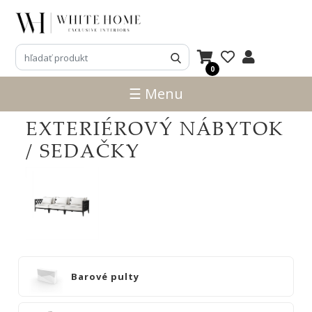
3D
NÁVRHY
0
ZNAČKY
☰ Menu
NOVINKY
EXTERIÉROVÝ NÁBYTOK
PRODUKTY
/ SEDAČKY
V
ZĽAVE
E-
SHOP
SEDACÍ
NÁBYTOK
Barové pulty
STOLY
SKRINKY