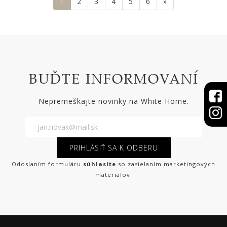
1
2
3
4
5
6
»
BUĎTE INFORMOVANÍ
Nepremeškajte novinky na White Home.
PRIHLÁSIŤ SA K ODBERU
Odoslaním formuláru
súhlasíte
so zasielaním marketingových
materiálov.