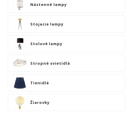
|
Nástenné lampy
KOMODY
|
KNIŽNICE
Stojacie lampy
POSTELE
|
Stolové lampy
MATRACE
SVIETIDLÁ
Stropné svietidlá
Lustre
Nástenné
lampy
Tienidlá
Stojacie
lampy
Žiarovky
Stolové
lampy
Stropné
svietidlá