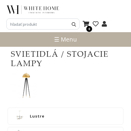
3D
NÁVRHY
0
ZNAČKY
☰ Menu
NOVINKY
SVIETIDLÁ / STOJACIE
PRODUKTY
LAMPY
V
ZĽAVE
E-
SHOP
SEDACÍ
NÁBYTOK
Lustre
STOLY
SKRINKY